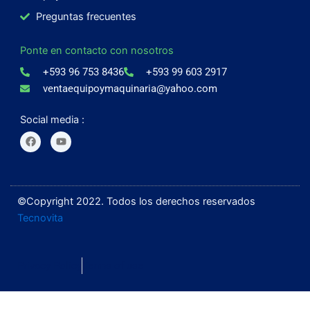
Preguntas frecuentes
Ponte en contacto con nosotros
+593 96 753 8436
+593 99 603 2917
ventaequipoymaquinaria@yahoo.com
Social media :
F
Y
a
o
c
u
e
t
b
u
o
b
o
e
©Copyright 2022. Todos los derechos reservados
k
Tecnovita
Privacy Policy
Terms of use