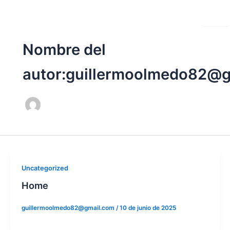
Ir
al
contenido
Nombre del
autor:guillermoolmedo82@
Uncategorized
Home
guillermoolmedo82@gmail.com
/
10 de junio de 2025