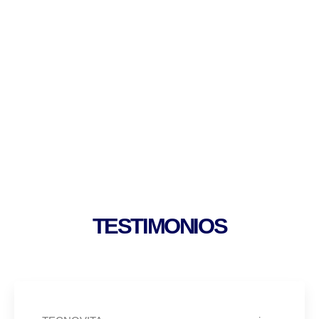
conocimiento necesario para dar
solución a los diferentes problemas.
TESTIMONIOS