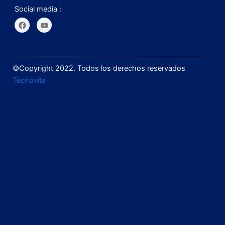
Social media :
F
Y
a
o
c
u
e
t
b
u
o
b
o
e
©Copyright 2022. Todos los derechos reservados
k
Tecnovita
Privacy Policy
Terms of use